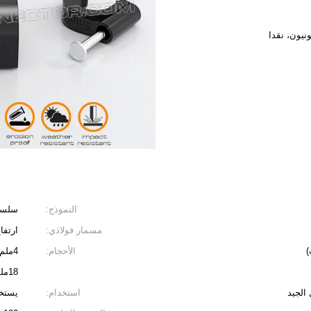
نيون، نقدا
النموذج:
سلسلة 
مسمار فولاذي:
ارتفا
)
الأحجام:
18ملم، 20ملم، 22ملم، 25ملم، 32ملم
 الجيد
استخدام:
يستخد