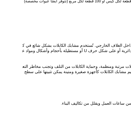
 داخل الغلاف الخارجي. تُستخدم مشابك الكابلات بشكل شائع في ك
ل من الوظائف المهنية والمنزلية، من ترتيب كابلات الإيثرنت والتلفزيون إلى تشغيل الأسلاك للإضاءة الخارجية أو الطاقة. وهي متوفرة بتصميمات دائرية أو على شكل حرف U أو مستطيلة بأحجام وأشكال ومواد ع
ابلات مرتبة ومنظمة، وحماية الكابلات من التلف وتجنب مخاطر التع
. عادةً ما يتم تصميم مشابك الكابلات كأجهزة صغيرة ومتينة يمكن تثبيتها على سطح
 من ساعات العمل ويقلل من تكاليف البناء.