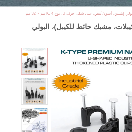
مشابك الكابلات (مشابك اسلاك للجدار، مشابك أظافر كابل كهربائية، مشابك ادارة الكيبلات، مشبك حائط للكيبل)، البولي إيثيلين، أسود/أبيض، على شكل حرف U، نوع K، 4 مم ~ 32 مم،
يبلات، مشبك حائط للكيبل)، البولي