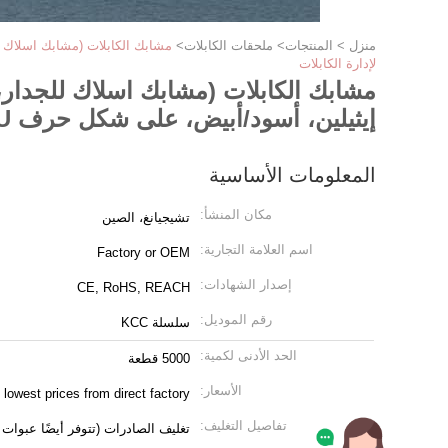
منزل
>
المنتجات
>
ملحقات الكابلات
>
لإدارة الكابلات
مشابك الكابلات (مشابك اسلاك للجدار، 
إيثيلين، أسود/أبيض، على شكل حرف U، نوع K، 4 مم ~ 32 مم، لإدارة الكابلات
المعلومات الأساسية
مكان المنشأ:
تشيجيانغ، الصين
اسم العلامة التجارية:
Factory or OEM
إصدار الشهادات:
CE, RoHS, REACH
رقم الموديل:
سلسلة KCC
الحد الأدنى لكمية:
5000 قطعة
الأسعار:
 lowest prices from direct factory
تفاصيل التغليف:
تغليف الصادرات (تتوفر أيضًا عبوات