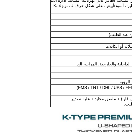
 مشابك أظافر كابل كهربائية، مشابك ادارة الكي
بلات، مشبك حائط للكيبل)، البولي إيثيلين، أسود/أبيض، على شكل حرف U، نوع K، 4
رة عند الطلب)
اك أو الكابلات
الداخلية والخارجية، المرآب، الخ
 فارغ + ملصق محايد + علبة تصدير
طلب.