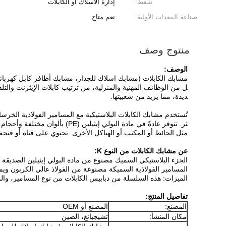
شفط:
إدارة الأسلاك أو الكابلات
صناعة المعدات الأولية:
نعم متاح
منتوج وصف
الوصف:
مشابك الكابلات (مشابك اسلاك للجدار، مشابك أظافر كابل كهربائي
ديدة، مما يزيد من شعبيتها.
تُستخدم مشابك الكابلات البلاستيكية مع المسامير الفولاذية الخرس
ثر. تتوفر عادةً في مادة البول
مثل الحائط أو المكتب أو الهياكل الأخرى. تحتوي على قناة أو فتحة
عن مشابك الكابلات من النوع K:
الجزء البلاستيكي السميك مصنوع من مادة البولي إيثيلين الصديقة ل
المسامير الفولاذية السميكة مصنوعة من الفولاذ عالي الكربون ويمكن ثنيه
الميزات: هذه السلسلة من دبابيس الكابلات من نوع المسامير، والمس
تفاصيل المنتج:
المصنع:
المصنع أو OEM
مكان المنشأ:
تشيجيانغ، الصين