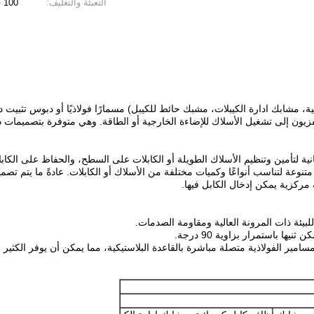
التعبئة والتغليف:
100 قطعة لكل كيس أو 100 قطعة لكل مربع (تتوفر أيضًا عبوات مخصصة)
ة، مشابك ادارة الكيبلات، مشبك حائط للكيبل) مسمارًا فولاذيًا أو دبوس تثبيت
انية لتأمين وتنظيم الأسلاك الطويلة أو الكابلات على السطح، والحفاظ على الك
ي إيثيلين (PE) بألوان مختلفة وأحجام متنوعة لتناسب أنواعًا وكميات مختلفة من الأسلاك أو الكابلات
 مركزية يمكن إدخال الكابل فيها.
لبيئة ذات المرونة العالية ومقاومة الصدمات.
ا باستمرار بزاوية 90 درجة.
امير الفولاذية متصلة مباشرة بالقاعدة البلاستيكية، مما يمكن أن يوفر الكثير