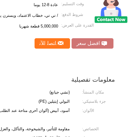
وقت التسليم:
عادة 8-12 يوما
شروط الدفع:
/ تي تي، خطاب الاعتماد، ويسترن يو
القدرة على العرض:
5,000,000 قطعة شهريا
افضل سعر
ﺎﺘﺼﻟ ﺍﻶﻧ
معلومات تفصيلية
مكان المنشأ:
(تشي جيانغ)
جزء بلاستيكي:
البولي إيثيلين (PE)
الألوان:
أسود، أبيض (ألوان أخرى متاحة عند الطلب
الخصائص:
مقاومة للتأثير، والشيخوخة، والتآكل، والعزل