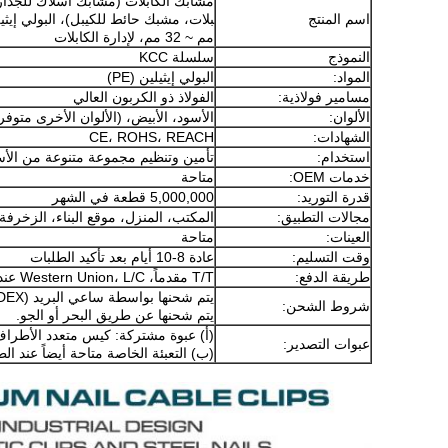
مشابك الكابلات (مشابك اسلاك للجدار،
اسم المنتج
مم ~ 32 مم، لإدارة الكابلات
النموذج
سلسلة KCC
المواد:
البولي إيثيلين (PE)
مسامير فولاذية:
الفولاذ ذو الكربون العالي
الألوان:
الأسود، الأبيض، (الألوان الأخرى متوف
الشهادات:
CE، ROHS، REACH
استخدام:
تأمين وتنظيم مجموعة متنوعة من الأسل
خدمات OEM:
متاحة
قدرة التوريد:
5,000,000 قطعة في الشهر
مجالات التطبيق:
المكتب، المنزل، موقع البناء، الزخرفة 
العينات:
متاحة
وقت التسليم:
عادة 8-10 أيام بعد تأكيد الطلبات
طريقة الدفع:
T/T مقدماً، Western Union، L/C عند الرؤية
يتم شحنها بواسطة ساعي البريد (EMS / TNT / DHL / UPS / FEDEX).
شروط الشحن:
يتم شحنها عن طريق البحر أو الجو.
(أ) عبوة مشتركة: كيس متعدد الأطراف
عبوات التصدير:
(ب) التعبئة الخاصة متاحة أيضاً عند ال