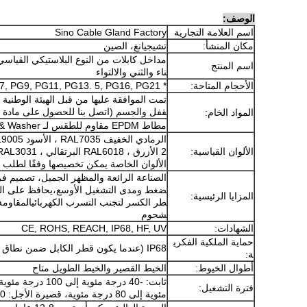
الوصف:
اسم العلامة التجارية
Sino Cable Gland Factory
مكان المنشأ:
تشيجيانغ، الصين
اسم المنتج
ناء والثني والالتواء
الأحجام المتاحة:
* PG7, PG9, PG11, PG13. 5, PG16, PG21.
قفل والجسم (اتصل بنا للحصول على مادة 94V-0).
المواد الخام:
مطاط EPDM مقاوم للطقس لـ Seal & Washer
الألوان القياسية:
الألوان الخاصة يمكن تخصيصها وفقًا لطلب ا
الصناعة الرائعة والمظهر الجميل، تصميم ف
ضغط ومدى التشغيل الأوسع،يحافظ على الكا
المزايا الرئيسية:
طر الكسر لتجنب التسرب الكهربائيالمقاومة
شحوم
الشهادات:
CE, ROHS, REACH, IP68, HF, UV
حماية الملكية الفكري
IP68 (عندما يكون قطر الكابل ضمن نطاق التشغيل وتجميع الغسالة)
ة:
أطوال الخيوط:
الخيط القصير والخيط الطويل متاح
فترة التشغيل:
مئوية إلى 80 درجة مئوية، قصيرة الأجل: 100 درجة مئوية