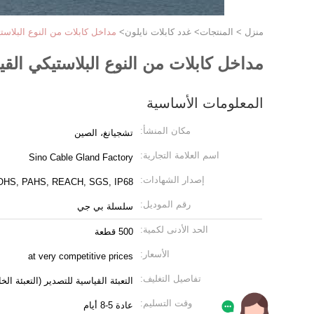
منزل
>
المنتجات
>
غدد كابلات نايلون
>
مداخل كابلات من النوع البلاستيكي القياسي IP68 (النوع المقسم) PG7~PG21 مع حم
مداخل كابلات من النوع البلاستيكي القياسي IP68 (النوع المقسم) PG7~PG21 مع حماية ضد الانحناء وال
المعلومات الأساسية
مكان المنشأ:
تشجيانغ، الصين
اسم العلامة التجارية:
Sino Cable Gland Factory
إصدار الشهادات:
OHS, PAHS, REACH, SGS, IP68
رقم الموديل:
سلسلة بي جي
الحد الأدنى لكمية:
500 قطعة
الأسعار:
at very competitive prices
تفاصيل التغليف:
التعبئة القياسية للتصدير (التعبئة ال
وقت التسليم:
عادة 5-8 أيام