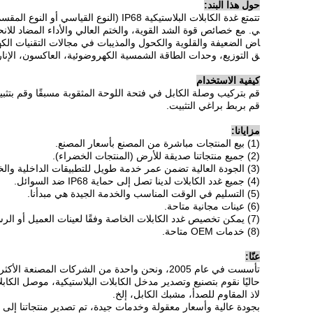
حول هذا البند:
ي. مع خصائص قوة الشد القوية، والختم العالي والأداء المضاد للانحن
اض الضعيفة والقلوية والكحول والمذيبات في مجالات التقنيات الكهرب
ق التوزيع، وحدات الطاقة الشمسية الكهروضوئية، العاكسون، الإنار
كيفية الاستخدام
قم بتركيب وصلة الكابل في فتحة اللوحة المثقوبة مسبقًا وقم بتثب
قم بربط براغي التثبيت.
مزايانا:
(1) بيع المنتجات مباشرة من المصنع بأسعار المصنع.
(2) جميع منتجاتنا صديقة للأرض (المنتجات الخضراء).
(3) الجودة العالية تضمن عمر خدمة طويل للتطبيقات الداخلية والخارجية.
(4) جميع غدد الكابلات لدينا تصل إلى حماية IP68 ضد السوائل.
(5) التسليم في الوقت المناسب والخدمة الجيدة هي مبدأنا.
(6) عينات مجانية متاحة.
(7) يمكن تخصيص غدد الكابلات الخاصة وفقًا لعينات العميل أو الرسومات.
(8) خدمات OEM متاحة.
عنّا:
تأسست في عام 2005، ونحن واحدة من الشركات المصنعة الأكثر مهنية لملحقات الكابلات في الصين.
حاليًا نقوم بتصنيع وتصدير مدخل الكابلات البلاستيكية، موصل الكابلا
لاذ المقاوم للصدأ، مشبك الكابل، إلخ.
بجودة عالية وأسعار معقولة وخدمات جيدة، تم تصدير منتجاتنا إلى أكثر من 100 دولة ومنطقة. نرحب بالعملاء من الداخل والخ