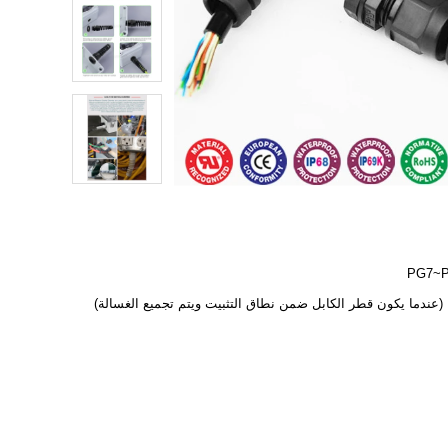
PG7~
ة)