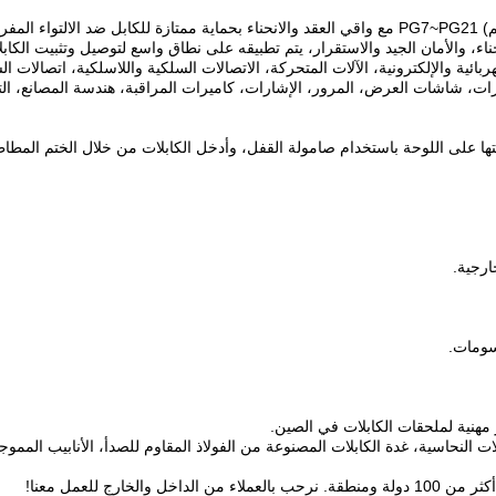
تتمتع غدة الكابلات البلاستيكية IP68 (النوع القياسي أو النوع المقسم) PG7~PG21 مع واقي العقد والانحنا
اء، والأمان الجيد والاستقرار، يتم تطبيقه على نطاق واسع لتوصيل وتثبيت الكابلا
ائية والإلكترونية، الآلات المتحركة، الاتصالات السلكية واللاسلكية، اتصالات ال
ات، شاشات العرض، المرور، الإشارات، كاميرات المراقبة، هندسة المصانع، الترك
يتها على اللوحة باستخدام صامولة القفل، وأدخل الكابلات من خلال الختم المطاط
ت النحاسية، غدة الكابلات المصنوعة من الفولاذ المقاوم للصدأ، الأنابيب المموجة،
ارج للعمل معنا!