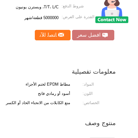
شروط الدفع:
T/T، L/C، ويسترن يونيون
القدرة على العرض:
5000000 قطعة/شهر
افضل سعر
ﺎﺘﺼﻟ ﺍﻶﻧ
معلومات تفصيلية
المواد:
مطاط EPDM لختم الأجزاء
اللون:
أسود أو رمادي فاتح
الخصائص:
منع الكابلات من الانحناء الحاد أو الكسر
منتوج وصف