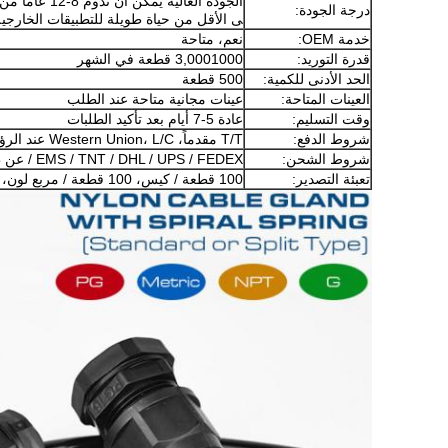
درجة الجودة:
ى الأقل من حياة طويلة للتطبيقات الخارجية
خدمة OEM:
نعم، متاحة
قدرة التوريد:
3,0001000 قطعة في الشهر
الحد الأدنى للكمية:
500 قطعة
العينات المتاحة:
عينات مجانية متاحة عند الطلب
وقت التسليم:
عادة 5-7 أيام بعد تأكيد الطلبات
شروط الدفع:
T/T مقدماً، Western Union، L/C عند الرؤية
شروط الشحن:
EMS / TNT / DHL / UPS / FEDEX / عن طريق البحر / عن طريق الجو أو حسب الحاجة
تعبئة التصدير:
100 قطعة / كيس، 100 قطعة / مربع لون، يمكن تخصيص التعبئة الخاصة حسب الطلب