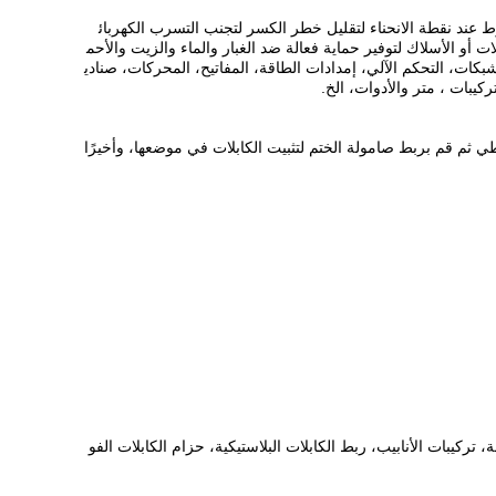
ء بحماية ممتازة للكابل ضد الالتواء المفرط عند نقطة الانحناء لتقليل خطر الكسر لتجنب التسرب الكهربائ
ت أو الأسلاك لتوفير حماية فعالة ضد الغبار والماء والزيت والأحم
شبكات، التحكم الآلي، إمدادات الطاقة، المفاتيح، المحركات، صنادي
يبات ، متر والأدوات، الخ.
ي ثم قم بربط صامولة الختم لتثبيت الكابلات في موضعها، وأخيرًا
 تركيبات الأنابيب، ربط الكابلات البلاستيكية، حزام الكابلات الفو