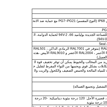
مداخل كابلات من النوع البلاستيكي القياسي IP68 (النوع المقسم) PG7~PG21 مع حماية ضد الانح
تمت الموافقة عليها من قبل الهيئة الوطنية للصناعة الجديدة بولياميد 66، 94V-2 لحماية الدوامة، ال
الرمادي الخفيف RAL7035 ، الأسود RAL9005 (متوفر في RAL7001 الرمادي الداكن ، RAL501
2 الأزرق ، RAL6018 البرتقالي ، RAL3031 الأحمر ، RAL2004 الأخضر و RAL9010 الأبيض ،هذه
لعميل)
ريد من المخالب والخيوط يمكن أن توفر تخفيف قوة ال
بلات بشكل قوي ويحميها من التواء المفرط لتقليل خ
 للمياه المالحة والحمض الضعيف والكحول والزيت وال
ثابت: -40 درجة مئوية إلى 100 درجة مئوية، قصيرة الأجل: 120 درجة مئوية ديناميكية: -20 درجة